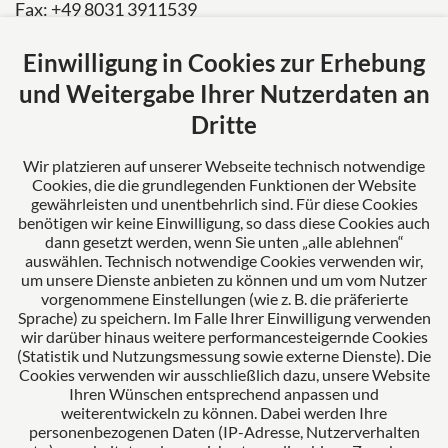
Fax: +49 8031 3911539
E-Mail:
kanzlei@mertl-poesl.de
Einwilligung in Cookies zur Erhebung
Über uns
und Weitergabe Ihrer Nutzerdaten an
Mertl Pösl Rechtsanwälte verkörpert Erfahrung,
Dritte
Fortschritt und Kompetenz. Als Ihr verlässlicher
Partner stehen wir für umfassende Lösungen und
Wir platzieren auf unserer Webseite technisch notwendige
Cookies, die die grundlegenden Funktionen der Website
erstklassige Betreuung unserer Mandanten.
gewährleisten und unentbehrlich sind. Für diese Cookies
benötigen wir keine Einwilligung, so dass diese Cookies auch
dann gesetzt werden, wenn Sie unten „alle ablehnen“
auswählen. Technisch notwendige Cookies verwenden wir,
Das europäische Kanzlei-Netzwerk
um unsere Dienste anbieten zu können und um vom Nutzer
vorgenommene Einstellungen (wie z. B. die präferierte
Sprache) zu speichern. Im Falle Ihrer Einwilligung verwenden
wir darüber hinaus weitere performancesteigernde Cookies
(Statistik und Nutzungsmessung sowie externe Dienste). Die
Cookies verwenden wir ausschließlich dazu, unsere Website
Ihren Wünschen entsprechend anpassen und
weiterentwickeln zu können. Dabei werden Ihre
personenbezogenen Daten (IP-Adresse, Nutzerverhalten