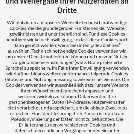
und Weitergabe Ihrer Nutzerdaten an
Mertl Pösl Rechtsanwälte verkörpert Erfahrung,
Dritte
Fortschritt und Kompetenz. Als Ihr verlässlicher
Partner stehen wir für umfassende Lösungen und
Wir platzieren auf unserer Webseite technisch notwendige
Cookies, die die grundlegenden Funktionen der Website
erstklassige Betreuung unserer Mandanten.
gewährleisten und unentbehrlich sind. Für diese Cookies
benötigen wir keine Einwilligung, so dass diese Cookies auch
dann gesetzt werden, wenn Sie unten „alle ablehnen“
auswählen. Technisch notwendige Cookies verwenden wir,
Das europäische Kanzlei-Netzwerk
um unsere Dienste anbieten zu können und um vom Nutzer
vorgenommene Einstellungen (wie z. B. die präferierte
Sprache) zu speichern. Im Falle Ihrer Einwilligung verwenden
wir darüber hinaus weitere performancesteigernde Cookies
(Statistik und Nutzungsmessung sowie externe Dienste). Die
Cookies verwenden wir ausschließlich dazu, unsere Website
Ihren Wünschen entsprechend anpassen und
weiterentwickeln zu können. Dabei werden Ihre
personenbezogenen Daten (IP-Adresse, Nutzerverhalten
etc.) verarbeitet und gespeichert, um die obigen Zwecke zu
Zertifiziertes Kanzleimanagement
erreichen. Eine Identifizierung Ihrer Person ist durch die
Pseudonymisierung der Daten nicht zu befürchten. Die
Erläuterung zu den verschiedenen Cookies und
datenschutzrechtlichen Vorgängen finden Sie unter