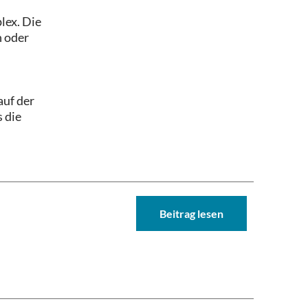
lex. Die
n oder
auf der
s die
Beitrag lesen