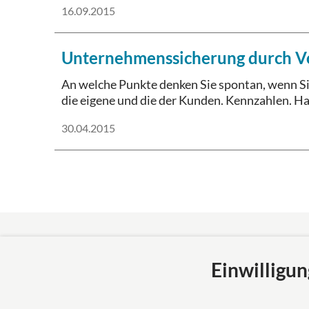
16.09.2015
Unternehmenssicherung durch V
An welche Punkte denken Sie spontan, wenn S
die eigene und die der Kunden. Kennzahlen. Ha
30.04.2015
Mertl Pösl Rechtsanwälte
Über uns
Einwilligun
Partnerschaftsgesellschaft
Mertl Pös
Rosenheim
verkörpert