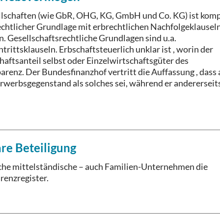
llschaften (wie GbR, OHG, KG, GmbH und Co. KG) ist komp
echtlicher Grundlage mit erbrechtlichen Nachfolgeklausel
n. Gesellschaftsrechtliche Grundlagen sind u.a.
rittsklauseln. Erbschaftsteuerlich unklar ist , worin der
haftsanteil selbst oder Einzelwirtschaftsgüter des
renz. Der Bundesfinanzhof vertritt die Auffassung , dass 
 Erwerbsgegenstand als solches sei, während er andererseit
re Beteiligung
iche mittelständische – auch Familien-Unternehmen die
renzregister.