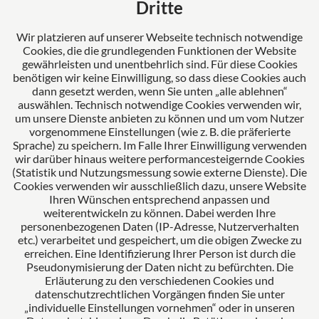
Mertl Pösl Rechtsanwälte verkörpert Erfahrung,
Dritte
Fortschritt und Kompetenz. Als Ihr verlässlicher
Partner stehen wir für umfassende Lösungen und
Wir platzieren auf unserer Webseite technisch notwendige
Cookies, die die grundlegenden Funktionen der Website
erstklassige Betreuung unserer Mandanten.
gewährleisten und unentbehrlich sind. Für diese Cookies
benötigen wir keine Einwilligung, so dass diese Cookies auch
dann gesetzt werden, wenn Sie unten „alle ablehnen“
auswählen. Technisch notwendige Cookies verwenden wir,
Das europäische Kanzlei-Netzwerk
um unsere Dienste anbieten zu können und um vom Nutzer
vorgenommene Einstellungen (wie z. B. die präferierte
Sprache) zu speichern. Im Falle Ihrer Einwilligung verwenden
wir darüber hinaus weitere performancesteigernde Cookies
(Statistik und Nutzungsmessung sowie externe Dienste). Die
Cookies verwenden wir ausschließlich dazu, unsere Website
Ihren Wünschen entsprechend anpassen und
weiterentwickeln zu können. Dabei werden Ihre
personenbezogenen Daten (IP-Adresse, Nutzerverhalten
etc.) verarbeitet und gespeichert, um die obigen Zwecke zu
Zertifiziertes Kanzleimanagement
erreichen. Eine Identifizierung Ihrer Person ist durch die
Pseudonymisierung der Daten nicht zu befürchten. Die
Erläuterung zu den verschiedenen Cookies und
datenschutzrechtlichen Vorgängen finden Sie unter
„individuelle Einstellungen vornehmen“ oder in unseren