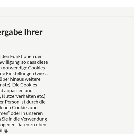
Das europäische Kanzlei-Netzwerk
ergabe Ihrer
enden Funktionen der
willigung, so dass diese
ch notwendige Cookies
 Einstellungen (wie z.
Zertifiziertes Kanzleimanagement
rüber hinaus weitere
nste). Die Cookies
nd anpassen und
 Nutzerverhalten etc.)
er Person ist durch die
edenen Cookies und
hmen“ oder in unseren
 Sie in die Verwendung
ezogenen Daten zu oben
lig.