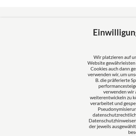
Mertl Pösl Rechtsanwälte
Über uns
Einwilligun
Partnerschaftsgesellschaft
Mertl Pös
Rosenheim
verkörpert
Ludwigsplatz 20
und Kompe
Wir platzieren auf 
83022 Rosenheim
verlässlic
Website gewährleisten u
Deutschland
umfassen
Cookies auch dann ge
verwenden wir, um uns
Tel: +49 8031 391150
erstklass
B. die präferierte 
Fax: +49 8031 3911539
Mandante
performancesteige
E-Mail:
kanzlei@mertl-poesl.de
verwenden wir 
weiterentwickeln zu k
verarbeitet und gespei
Pseudonymisierung
datenschutzrechtlich
Datenschutzhinweisen.
der jeweils ausgewähl
bes