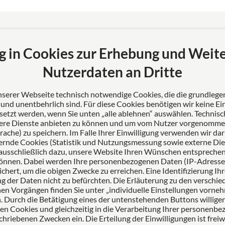
g in Cookies zur Erhebung und Weit
l Rechtsanwälte
Nutzerdaten an Dritte
 Erfahrung, Fortschritt
tenz. Als Ihr
unserer Webseite technisch notwendige Cookies, die die grundleg
her Partner stehen wir für
nd unentbehrlich sind. Für diese Cookies benötigen wir keine Ein
de Lösungen und
setzt werden, wenn Sie unten „alle ablehnen“ auswählen. Technis
ere Dienste anbieten zu können und um vom Nutzer vorgenommene
ige Betreuung unserer
Sprache) zu speichern. Im Falle Ihrer Einwilligung verwenden wir da
n.
rnde Cookies (Statistik und Nutzungsmessung sowie externe Die
ausschließlich dazu, unsere Website Ihren Wünschen entspreche
önnen. Dabei werden Ihre personenbezogenen Daten (IP-Adresse,
chert, um die obigen Zwecke zu erreichen. Eine Identifizierung Ihr
 der Daten nicht zu befürchten. Die Erläuterung zu den verschi
en Vorgängen finden Sie unter „individuelle Einstellungen vorne
 Durch die Betätigung eines der untenstehenden Buttons willigen
ten Cookies und gleichzeitig in die Verarbeitung Ihrer personenb
chriebenen Zwecken ein. Die Erteilung der Einwilligungen ist freiwil