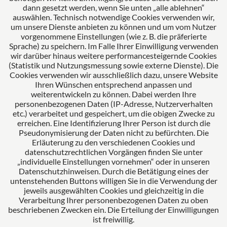
dann gesetzt werden, wenn Sie unten „alle ablehnen“
auswählen. Technisch notwendige Cookies verwenden wir,
Das europäische Kanzlei-Netzwerk
um unsere Dienste anbieten zu können und um vom Nutzer
vorgenommene Einstellungen (wie z. B. die präferierte
Sprache) zu speichern. Im Falle Ihrer Einwilligung verwenden
wir darüber hinaus weitere performancesteigernde Cookies
(Statistik und Nutzungsmessung sowie externe Dienste). Die
Cookies verwenden wir ausschließlich dazu, unsere Website
Ihren Wünschen entsprechend anpassen und
weiterentwickeln zu können. Dabei werden Ihre
personenbezogenen Daten (IP-Adresse, Nutzerverhalten
etc.) verarbeitet und gespeichert, um die obigen Zwecke zu
Zertifiziertes Kanzleimanagement
erreichen. Eine Identifizierung Ihrer Person ist durch die
Pseudonymisierung der Daten nicht zu befürchten. Die
Erläuterung zu den verschiedenen Cookies und
datenschutzrechtlichen Vorgängen finden Sie unter
„individuelle Einstellungen vornehmen“ oder in unseren
Datenschutzhinweisen. Durch die Betätigung eines der
untenstehenden Buttons willigen Sie in die Verwendung der
jeweils ausgewählten Cookies und gleichzeitig in die
Verarbeitung Ihrer personenbezogenen Daten zu oben
beschriebenen Zwecken ein. Die Erteilung der Einwilligungen
ist freiwillig.