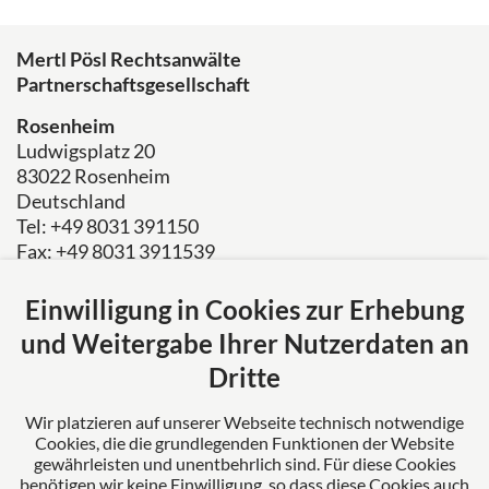
Mertl Pösl Rechtsanwälte
Partnerschaftsgesellschaft
Rosenheim
Ludwigsplatz 20
83022 Rosenheim
Deutschland
Tel: +49 8031 391150
Fax: +49 8031 3911539
E-Mail:
kanzlei@mertl-poesl.de
Einwilligung in Cookies zur Erhebung
Über uns
und Weitergabe Ihrer Nutzerdaten an
Mertl Pösl Rechtsanwälte verkörpert Erfahrung,
Dritte
Fortschritt und Kompetenz. Als Ihr verlässlicher
Partner stehen wir für umfassende Lösungen und
Wir platzieren auf unserer Webseite technisch notwendige
erstklassige Betreuung unserer Mandanten.
Cookies, die die grundlegenden Funktionen der Website
gewährleisten und unentbehrlich sind. Für diese Cookies
benötigen wir keine Einwilligung, so dass diese Cookies auch