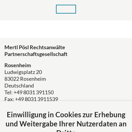
Mertl Pösl Rechtsanwälte
Partnerschaftsgesellschaft
Rosenheim
Ludwigsplatz 20
83022 Rosenheim
Deutschland
Tel: +49 8031 391150
Fax: +49 8031 3911539
E-Mail:
kanzlei@mertl-poesl.de
Einwilligung in Cookies zur Erhebung
Über uns
und Weitergabe Ihrer Nutzerdaten an
Mertl Pösl Rechtsanwälte verkörpert Erfahrung,