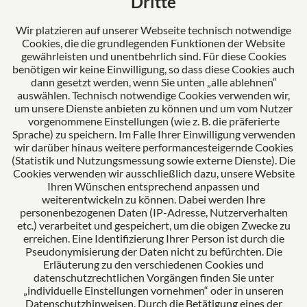
Dritte
Fortschritt und Kompetenz. Als Ihr verlässlicher
Partner stehen wir für umfassende Lösungen und
Wir platzieren auf unserer Webseite technisch notwendige
Cookies, die die grundlegenden Funktionen der Website
erstklassige Betreuung unserer Mandanten.
gewährleisten und unentbehrlich sind. Für diese Cookies
benötigen wir keine Einwilligung, so dass diese Cookies auch
dann gesetzt werden, wenn Sie unten „alle ablehnen“
auswählen. Technisch notwendige Cookies verwenden wir,
Das europäische Kanzlei-Netzwerk
um unsere Dienste anbieten zu können und um vom Nutzer
vorgenommene Einstellungen (wie z. B. die präferierte
Sprache) zu speichern. Im Falle Ihrer Einwilligung verwenden
wir darüber hinaus weitere performancesteigernde Cookies
(Statistik und Nutzungsmessung sowie externe Dienste). Die
Cookies verwenden wir ausschließlich dazu, unsere Website
Ihren Wünschen entsprechend anpassen und
weiterentwickeln zu können. Dabei werden Ihre
personenbezogenen Daten (IP-Adresse, Nutzerverhalten
etc.) verarbeitet und gespeichert, um die obigen Zwecke zu
Zertifiziertes Kanzleimanagement
erreichen. Eine Identifizierung Ihrer Person ist durch die
Pseudonymisierung der Daten nicht zu befürchten. Die
Erläuterung zu den verschiedenen Cookies und
datenschutzrechtlichen Vorgängen finden Sie unter
„individuelle Einstellungen vornehmen“ oder in unseren
Datenschutzhinweisen. Durch die Betätigung eines der