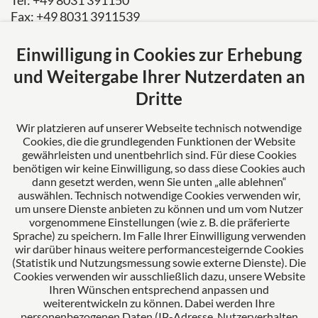
Tel: +49 8031 391150
Fax: +49 8031 3911539
E-Mail:
kanzlei@mertl-poesl.de
Einwilligung in Cookies zur Erhebung
Über uns
und Weitergabe Ihrer Nutzerdaten an
Mertl Pösl Rechtsanwälte verkörpert Erfahrung,
Dritte
Fortschritt und Kompetenz. Als Ihr verlässlicher
Partner stehen wir für umfassende Lösungen und
Wir platzieren auf unserer Webseite technisch notwendige
Cookies, die die grundlegenden Funktionen der Website
erstklassige Betreuung unserer Mandanten.
gewährleisten und unentbehrlich sind. Für diese Cookies
benötigen wir keine Einwilligung, so dass diese Cookies auch
dann gesetzt werden, wenn Sie unten „alle ablehnen“
auswählen. Technisch notwendige Cookies verwenden wir,
Das europäische Kanzlei-Netzwerk
um unsere Dienste anbieten zu können und um vom Nutzer
vorgenommene Einstellungen (wie z. B. die präferierte
Sprache) zu speichern. Im Falle Ihrer Einwilligung verwenden
wir darüber hinaus weitere performancesteigernde Cookies
(Statistik und Nutzungsmessung sowie externe Dienste). Die
Cookies verwenden wir ausschließlich dazu, unsere Website
Ihren Wünschen entsprechend anpassen und
weiterentwickeln zu können. Dabei werden Ihre
personenbezogenen Daten (IP-Adresse, Nutzerverhalten