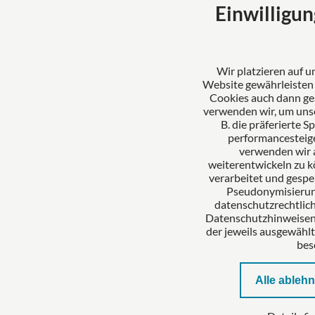
Mertl Pösl Rechtsanwälte
Über uns
Einwilligun
Partnerschaftsgesellschaft
Mertl Pös
Rosenheim
verkörpert
Ludwigsplatz 20
und Kompe
Wir platzieren auf 
83022 Rosenheim
verlässlic
Website gewährleisten u
Deutschland
umfassen
Cookies auch dann ge
verwenden wir, um uns
Tel: +49 8031 391150
erstklass
B. die präferierte 
Fax: +49 8031 3911539
Mandante
performancesteige
E-Mail:
kanzlei@mertl-poesl.de
verwenden wir 
weiterentwickeln zu k
verarbeitet und gespei
Pseudonymisierung
datenschutzrechtlich
Datenschutzhinweisen.
der jeweils ausgewähl
bes
Alle ableh