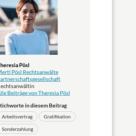
heresia Pösl
ertl Pösl Rechtsanwälte
artnerschaftsgesellschaft
echtsanwältin
lle Beiträge von Theresia Pösl
tichworte in diesem Beitrag
Arbeitsvertrag
Gratifikation
Sonderzahlung