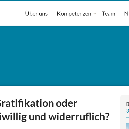
Über uns
Kompetenzen
Team
N
ratifikation oder
B
3
willig und widerruflich?