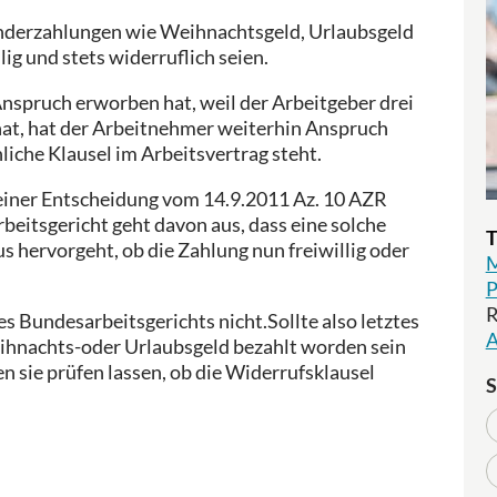
Sonderzahlungen wie Weihnachtsgeld, Urlaubsgeld
ig und stets widerruflich seien.
spruch erworben hat, weil der Arbeitgeber drei
hat, hat der Arbeitnehmer weiterhin Anspruch
liche Klausel im Arbeitsvertrag steht.
seiner Entscheidung vom 14.9.2011 Az. 10 AZR
eitsgericht geht davon aus, dass eine solche
T
us hervorgeht, ob die Zahlung nun freiwillig oder
M
P
R
 Bundesarbeitsgerichts nicht.Sollte also letztes
A
ihnachts-oder Urlaubsgeld bezahlt worden sein
en sie prüfen lassen, ob die Widerrufsklausel
S