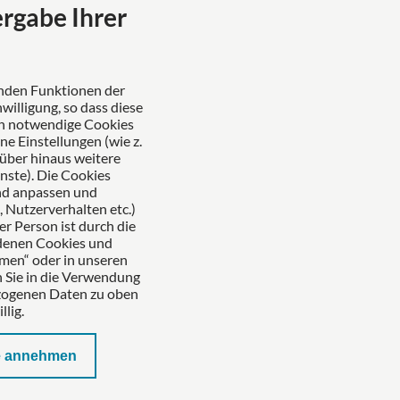
Das europäische Kanzlei-Netzwerk
ergabe Ihrer
enden Funktionen der
willigung, so dass diese
ch notwendige Cookies
 Einstellungen (wie z.
Zertifiziertes Kanzleimanagement
rüber hinaus weitere
nste). Die Cookies
nd anpassen und
 Nutzerverhalten etc.)
er Person ist durch die
edenen Cookies und
hmen“ oder in unseren
 Sie in die Verwendung
ezogenen Daten zu oben
lig.
e annehmen