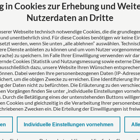
g in Cookies zur Erhebung und Weit
l Rechtsanwälte
Nutzerdaten an Dritte
 Erfahrung, Fortschritt
tenz. Als Ihr
unserer Webseite technisch notwendige Cookies, die die grundleg
her Partner stehen wir für
nd unentbehrlich sind. Für diese Cookies benötigen wir keine Ein
de Lösungen und
setzt werden, wenn Sie unten „alle ablehnen“ auswählen. Technis
ere Dienste anbieten zu können und um vom Nutzer vorgenommene
ige Betreuung unserer
Sprache) zu speichern. Im Falle Ihrer Einwilligung verwenden wir da
n.
rnde Cookies (Statistik und Nutzungsmessung sowie externe Die
ausschließlich dazu, unsere Website Ihren Wünschen entspreche
önnen. Dabei werden Ihre personenbezogenen Daten (IP-Adresse,
chert, um die obigen Zwecke zu erreichen. Eine Identifizierung Ihr
 der Daten nicht zu befürchten. Die Erläuterung zu den verschi
en Vorgängen finden Sie unter „individuelle Einstellungen vorne
 Durch die Betätigung eines der untenstehenden Buttons willigen
ten Cookies und gleichzeitig in die Verarbeitung Ihrer personenb
chriebenen Zwecken ein. Die Erteilung der Einwilligungen ist freiwil
nen
Individuelle Einstellungen vornehmen
All